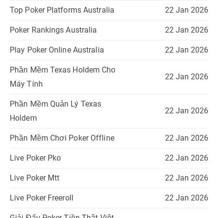
Top Poker Platforms Australia
22 Jan 2026
Poker Rankings Australia
22 Jan 2026
Play Poker Online Australia
22 Jan 2026
Phần Mềm Texas Holdem Cho
22 Jan 2026
Máy Tính
Phần Mềm Quản Lý Texas
22 Jan 2026
Holdem
Phần Mềm Chơi Poker Offline
22 Jan 2026
Live Poker Pko
22 Jan 2026
Live Poker Mtt
22 Jan 2026
Live Poker Freeroll
22 Jan 2026
Giải Đấu Poker Tiền Thật Việt