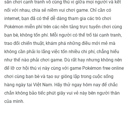
sân chơi cạnh tranh vô cùng thú vị giữa mọi người và kết
nối với nhau, chia sẻ niềm vui chơi game. Chỉ cần có
internet, bạn đã có thể dễ dàng tham gia các trò chơi
Pokémon miễn phí trên các nền tảng trực tuyến chơi cùng
bạn bè, không tốn phí. Mỗi người có thể trổ tài cạnh tranh,
trao đổi chiến thuật, khám phá những điều mới mẻ mà
không cần phải lo lắng việc tốn nhiều chi phí, chẳng hiểu
như thế nào phải chơi game. Dù rất hay nhưng không nên
để lỡ cơ hội thú vị này cùng với game Pokémon free online
chơi cùng bạn bè và tạo sự giông lập trong cuộc sống
hàng ngày tại Việt Nam. Hãy thử ngay hôm nay để chắc
chắn không bảo tiếc phút giây vui vẻ này bên người thân
của mình.