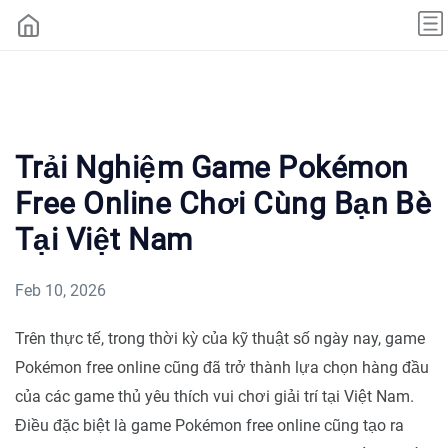
Trải Nghiệm Game Pokémon
Free Online Chơi Cùng Bạn Bè
Tại Việt Nam
Feb 10, 2026
Trên thực tế, trong thời kỳ của kỹ thuật số ngày nay, game
Pokémon free online cũng đã trở thành lựa chọn hàng đầu
của các game thủ yêu thích vui chơi giải trí tại Việt Nam.
Điều đặc biệt là game Pokémon free online cũng tạo ra