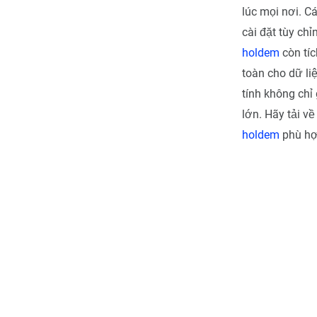
lúc mọi nơi. C
cài đặt tùy ch
holdem
còn tíc
toàn cho dữ li
tính không chỉ
lớn. Hãy tải v
holdem
phù hợp