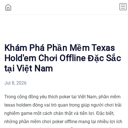
Khám Phá Phần Mềm Texas
Hold'em Chơi Offline Đặc Sắc
tại Việt Nam
Jul 8, 2026
Trong cộng đồng yêu thích poker tại Việt Nam, phần mềm
texas holdem đóng vai trò quan trọng giúp người chơi trải
nghiệm game một cách chân thật và tiện lợi. Đặc biệt,
những phần mềm chơi poker offline mang lại nhiều lợi ích