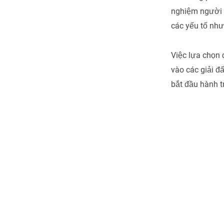
nghiệm người 
các yếu tố như
Việc lựa chọn 
vào các giải đ
bắt đầu hành t