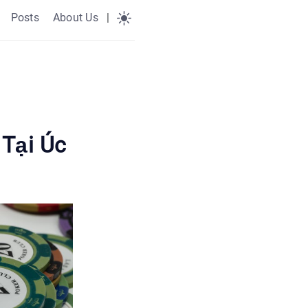
Posts
About Us
|
Tại Úc