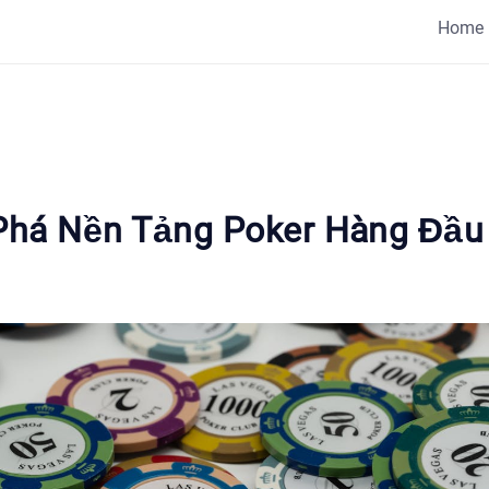
Home
há Nền Tảng Poker Hàng Đầu 