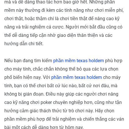
mà và dễ dàng thao tác hơn bao giờ hết. Những phần
mềm này thường đi kèm các tính năng như chơi miễn phí,
chơi thật, hoặc thậm chí là chơi tiền thật để nâng cao kỹ
năng và trải nghiệm cá cược. Người mới bắt đầu cũng có
thể dễ dàng tiếp cận nhờ giao diện thân thiện và các
hướng dẫn chi tiết.
Nếu bạn đang tìm kiếm
phần mềm texas holdem
phù hợp
cho máy tính, chắc chắn không thể bỏ qua các lựa chọn
phổ biến hiện nay. Với
phần mềm texas holdem
cho máy
tính, bạn có thể chơi bất cứ lúc nào, bất cứ nơi đâu, mà
không bị gián đoạn. Điều này giúp các người chơi nâng
cao kỹ năng chơi poker chuyên nghiệp hơn, cũng như tận
hưởng cảm giác thách thức từ trò chơi này. Hãy chọn
phần mềm phù hợp để trải nghiệm và chiến thắng các ván
bài một cách dễ dàng hơn từ hôm nay.