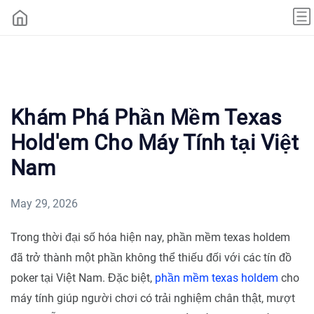
Khám Phá Phần Mềm Texas
Hold'em Cho Máy Tính tại Việt
Nam
May 29, 2026
Trong thời đại số hóa hiện nay, phần mềm texas holdem
đã trở thành một phần không thể thiếu đối với các tín đồ
poker tại Việt Nam. Đặc biệt,
phần mềm texas holdem
cho
máy tính giúp người chơi có trải nghiệm chân thật, mượt