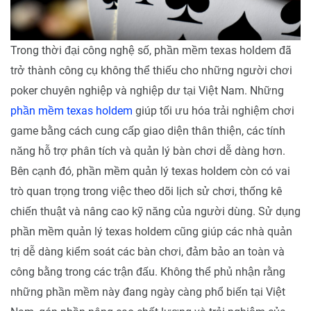
Trong thời đại công nghệ số, phần mềm texas holdem đã
trở thành công cụ không thể thiếu cho những người chơi
poker chuyên nghiệp và nghiệp dư tại Việt Nam. Những
phần mềm texas holdem
giúp tối ưu hóa trải nghiệm chơi
game bằng cách cung cấp giao diện thân thiện, các tính
năng hỗ trợ phân tích và quản lý bàn chơi dễ dàng hơn.
Bên cạnh đó, phần mềm quản lý texas holdem còn có vai
trò quan trọng trong việc theo dõi lịch sử chơi, thống kê
chiến thuật và nâng cao kỹ năng của người dùng. Sử dụng
phần mềm quản lý texas holdem cũng giúp các nhà quản
trị dễ dàng kiểm soát các bàn chơi, đảm bảo an toàn và
công bằng trong các trận đấu. Không thể phủ nhận rằng
những phần mềm này đang ngày càng phổ biến tại Việt