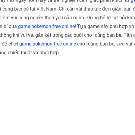
Hãy thử ngay hôm nay và trải nghiệm cảm giác phấn khích từ
g
 cùng bạn bè tại Việt Nam. Chỉ cần vài thao tác đơn giản, bạn đ
 niềm vui cùng người thân yêu của mình. Đừng bỏ lỡ cơ hội kh
n bí qua
game pokemon free online
! Tựa game này phù hợp với
 không khí vui vẻ, gắn kết trong các buổi chơi cùng bạn bè. Tận
n để chơi
game pokemon free online
chơi cùng bạn bè, vừa vui 
năng chiến thuật và phối hợp.