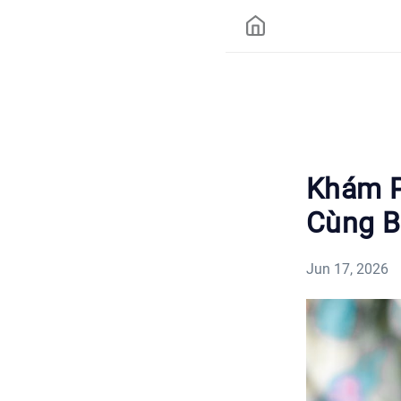
Khám P
Cùng B
Jun 17, 2026