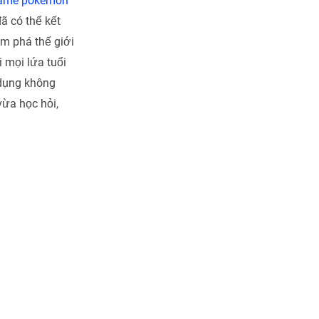
ame pokemon
ã có thể kết
ám phá thế giới
 mọi lứa tuổi
 dụng không
vừa học hỏi,