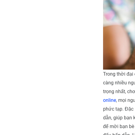
Trong thời đại
càng nhiều ngườ
trọng nhất, ch
online
, mọi ng
phức tạp. Đặc 
dẫn, giúp bạn
để mời bạn bè 