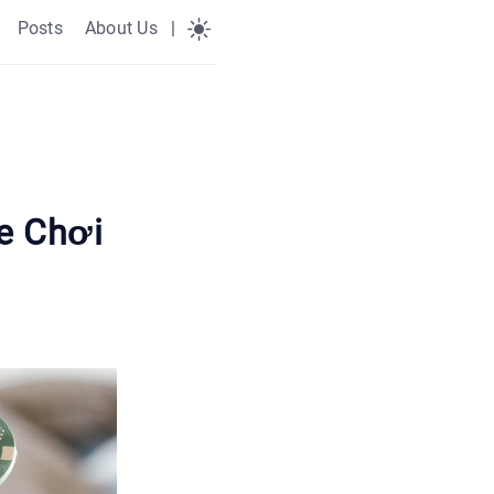
Posts
About Us
|
e Chơi