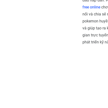
đấu hấp dẫn. 
free online
chơi
nối và chia sẻ
pokemon huyề
và giúp tạo ra
gian trực tuyế
phát triển kỹ 